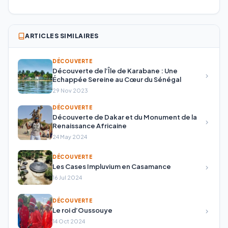
ARTICLES SIMILAIRES
DÉCOUVERTE
Découverte de l’Île de Karabane : Une
Échappée Sereine au Cœur du Sénégal
29 Nov 2023
DÉCOUVERTE
Découverte de Dakar et du Monument de la
Renaissance Africaine
24 May 2024
DÉCOUVERTE
Les Cases Impluvium en Casamance
16 Jul 2024
DÉCOUVERTE
Le roi d’Oussouye
14 Oct 2024