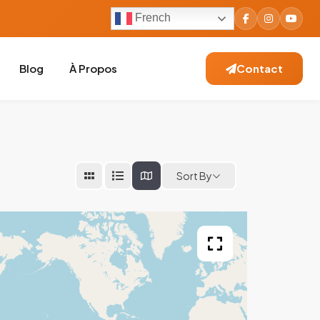
French
Blog
À Propos
Contact
Sort By