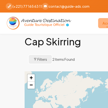
(+221) 77 165 63 11
contact@guide-ads.com
Ac
Cap Skirring
Filters
2
Items Found
+
−