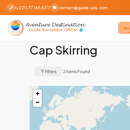
(+221) 77 165 63 11
contact@guide-ads.com
Ac
Cap Skirring
Filters
2
Items Found
+
−