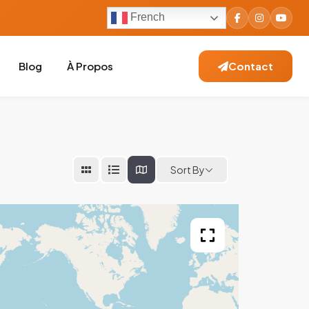
French
Blog
À Propos
Contact
Sort By