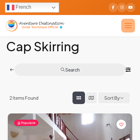
French
Cap Skirring
Search
2
Items Found
Sort By
Populaire