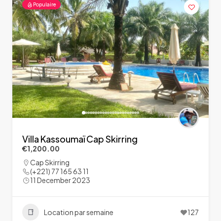
Populaire
Villa Kassoumaï Cap Skirring
€1,200.00
Cap Skirring
(+221) 77 165 63 11
11 December 2023
Location par semaine
127