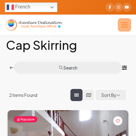
French
Cap Skirring
Search
2
Items Found
Sort By
Populaire