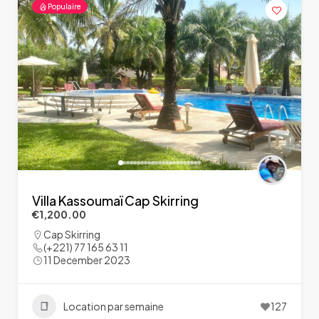
Populaire
Villa Kassoumaï Cap Skirring
€1,200.00
Cap Skirring
(+221) 77 165 63 11
11 December 2023
Location par semaine
127