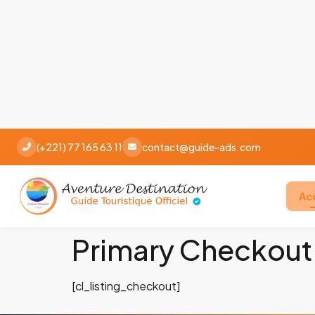
(+221) 77 165 63 11
contact@guide-ads.com
Ac
Primary Checkout
[cl_listing_checkout]