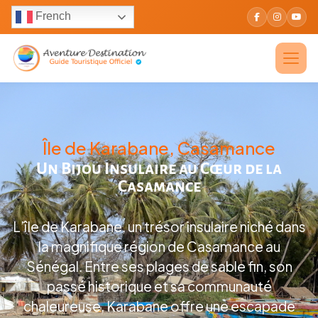
French
Île de Karabane, Casamance
Un Bijou Insulaire au Cœur de la
Casamance
L’île de Karabane, un trésor insulaire niché dans
la magnifique région de Casamance au
Sénégal. Entre ses plages de sable fin, son
passé historique et sa communauté
chaleureuse, Karabane offre une escapade