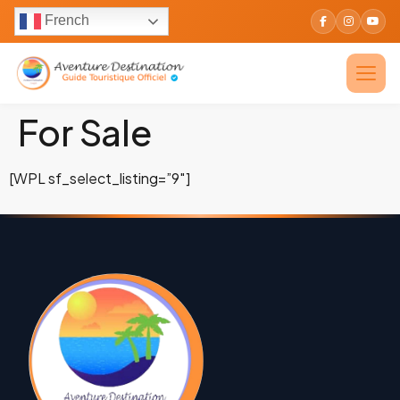
French
For Sale
[WPL sf_select_listing=”9″]