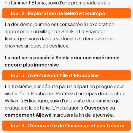
notamment Etama, suivi d'une promenade à vélo.
Jour 2 : Exploration de Seleki et Enampor
La deuxième journée est consacrée à l'exploration
approfondie du village de Seleki et d'Enampor.
Immergez-vous dans la vie locale et découvrez les
charmes uniques de ces lieux.
La nuit sera passée à Seleki pour une expérience
encore plus immersive.
Jour 3 : Aventure sur l'Île d'Eloubaline
Le troisième jour débute par un départ en pirogue pour
visiter l'île d'Eloubaline. Profitez d'un repas de midi chez
William à Edioungou, suivi d'une visite des femmes qui
pratiquent la poterie. L'installation à
Oussouye
au
campement Aljowé
marquera la fin de la journée.
Jour 4 : Découverte de Oussouye et ses Trésors