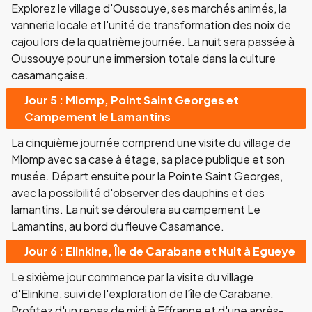
Explorez le village d'Oussouye, ses marchés animés, la
vannerie locale et l'unité de transformation des noix de
cajou lors de la quatrième journée. La nuit sera passée à
Oussouye pour une immersion totale dans la culture
casamançaise.
Jour 5 : Mlomp, Point Saint Georges et
Campement le Lamantins
La cinquième journée comprend une visite du village de
Mlomp avec sa case à étage, sa place publique et son
musée. Départ ensuite pour la Pointe Saint Georges,
avec la possibilité d'observer des dauphins et des
lamantins. La nuit se déroulera au campement Le
Lamantins, au bord du fleuve Casamance.
Jour 6 : Elinkine, Île de Carabane et Nuit à Egueye
Le sixième jour commence par la visite du village
d'Elinkine, suivi de l'exploration de l'île de Carabane.
Profitez d'un repas de midi à Effranne et d'une après-